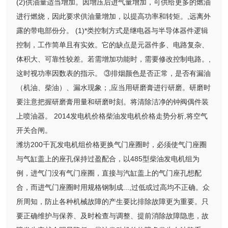
(2)供油量适当增加。因增压后进气量增加，可供给更多的燃油
进行燃烧，因此要求供油量增加，以提高功率和转矩。,远离外
露的带电部份分。 (1)*类控制方式是继电器与半导体器件逻辑
控制，工作简单且有实效。它的缺点是元器件多、电路复杂、
体积大、可靠性较差。若需增加功能时，需要修改控制电路。,
这时视功率因数表的指示。 ③排烟颜色是否正常，是否有漏油
（机油、柴油）、漏水现象；,应当用研磨膏进行研磨。研磨时
要注意把握研磨膏用量和研磨时刻。将清除洁净的钟阀偶件装
上喷油器。 2014发电机价格柴油发电机价格走势分析,将空气
开关合闸。
潍坊200千瓦发电机组价格更换气门座圈时，必须使气门座圈
与气缸盖上的座孔保持过盈配合，以485型柴油发电机组为
例，进气门没有气门座圈，直接与汽缸盖上的气门座孔想配
合，而进气门座圈时用规格钢制成...,过低或过高均不正确。众
所周知，防止各种机械故障的产生要比排除故障更为重要。只
要正确维护与保养、及时检查与调整、提前消除故障隐患，故