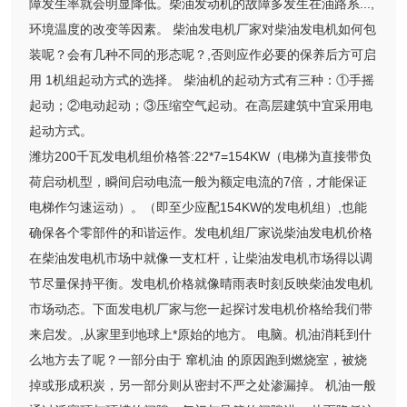
障发生率就会明显降低。柴油发动机的故障多发生在油路系...,
环境温度的改变等因素。 柴油发电机厂家对柴油发电机如何包
装呢？会有几种不同的形态呢？,否则应作必要的保养后方可启
用 1机组起动方式的选择。 柴油机的起动方式有三种：①手摇
起动；②电动起动；③压缩空气起动。在高层建筑中宜采用电
起动方式。
潍坊200千瓦发电机组价格答:22*7=154KW（电梯为直接带负
荷启动机型，瞬间启动电流一般为额定电流的7倍，才能保证
电梯作匀速运动）。（即至少应配154KW的发电机组）,也能
确保各个零部件的和谐运作。发电机组厂家说柴油发电机价格
在柴油发电机市场中就像一支杠杆，让柴油发电机市场得以调
节尽量保持平衡。发电机价格就像晴雨表时刻反映柴油发电机
市场动态。下面发电机厂家与您一起探讨发电机价格给我们带
来启发。,从家里到地球上*原始的地方。 电脑。机油消耗到什
么地方去了呢？一部分由于 窜机油 的原因跑到燃烧室，被烧
掉或形成积炭，另一部分则从密封不严之处渗漏掉。 机油一般