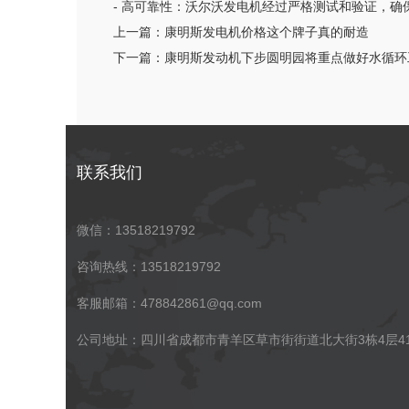
- 高可靠性：沃尔沃发电机经过严格测试和验证，
上一篇：
康明斯发电机价格这个牌子真的耐造
下一篇：
康明斯发动机下步圆明园将重点做好水循环
联系我们
微信：13518219792
咨询热线：13518219792
客服邮箱：478842861@qq.com
公司地址：四川省成都市青羊区草市街街道北大街3栋4层41