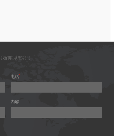
我们联系您哦 !）
*
电话
内容